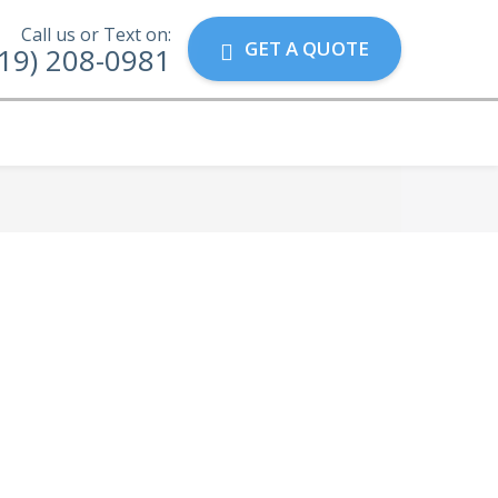
Call us or Text on:
GET A QUOTE
19) 208-0981